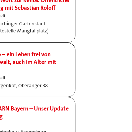
 Wort zur Rente. Öffentliche
g mit Sebastian Roloff
adt
lachinger Gartenstadt,
estelle Mangfallplatz)
– ein Leben frei von
alt, auch im Alter mit
adt
rgenRot, Oberanger 38
ARN Bayern – Unser Update
ng