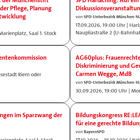
t der Münchenstift
SPD Harlaching: Auf ein
der Pflege, Planung
Diskussionsveranstaltun
twicklung
von
SPD-Unterbezirk München-St
17.09.2026, 19:00 Uhr | Har
Naupliastraße 2 (U-Bahnhalt
arienplatz, Saal 1. Stock
Rentenkommission
AG60plus: Frauenrechte 
Diskriminierung und Gew
Carmen Wegge, MdB
ssestadt Riem oder
von
SPD-Unterbezirk München-St
30.09.2026, 19:00 Uhr | Mo
ungen im Sparzwang der
Bildungskongress RE:LE
für eine gerechte Bildu
von
BayernSPD