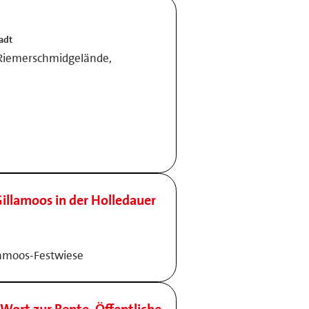
adt
 Riemerschmidgelände,
illamoos in der Holledauer
lamoos-Festwiese