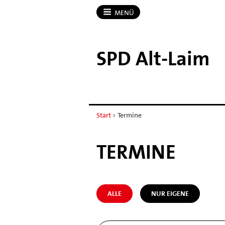
MENÜ
SPD Alt-​Laim
Start
›
Termine
TERMINE
ALLE
NUR EIGENE